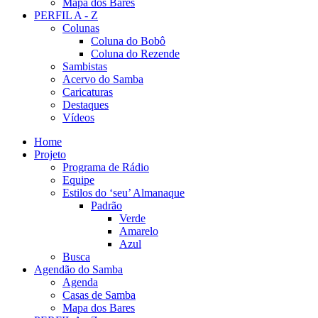
Mapa dos Bares
PERFIL A - Z
Colunas
Coluna do Bobô
Coluna do Rezende
Sambistas
Acervo do Samba
Caricaturas
Destaques
Vídeos
Home
Projeto
Programa de Rádio
Equipe
Estilos do ‘seu’ Almanaque
Padrão
Verde
Amarelo
Azul
Busca
Agendão do Samba
Agenda
Casas de Samba
Mapa dos Bares