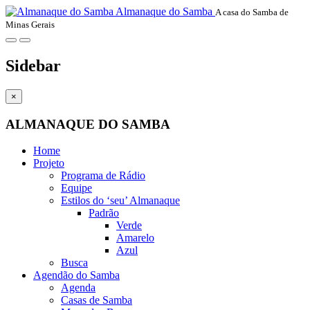
Almanaque do Samba
A casa do Samba de
Minas Gerais
Sidebar
×
ALMANAQUE DO SAMBA
Home
Projeto
Programa de Rádio
Equipe
Estilos do ‘seu’ Almanaque
Padrão
Verde
Amarelo
Azul
Busca
Agendão do Samba
Agenda
Casas de Samba