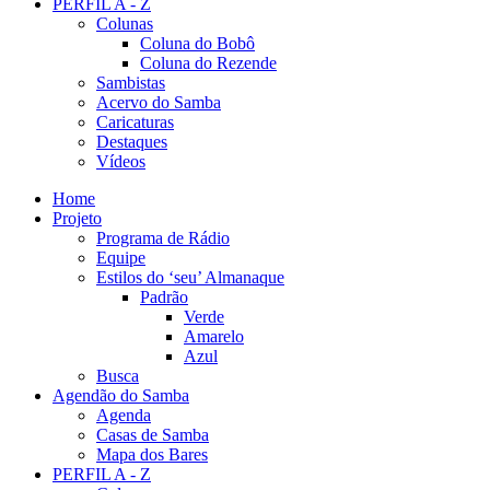
PERFIL A - Z
Colunas
Coluna do Bobô
Coluna do Rezende
Sambistas
Acervo do Samba
Caricaturas
Destaques
Vídeos
Home
Projeto
Programa de Rádio
Equipe
Estilos do ‘seu’ Almanaque
Padrão
Verde
Amarelo
Azul
Busca
Agendão do Samba
Agenda
Casas de Samba
Mapa dos Bares
PERFIL A - Z