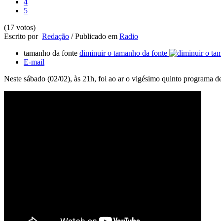
4
5
(17 votos)
Escrito por
Redação
/
Publicado em
Radio
tamanho da fonte
diminuir o tamanho da fonte
E-mail
Neste sábado (02/02), às 21h, foi ao ar o vigésimo quinto program