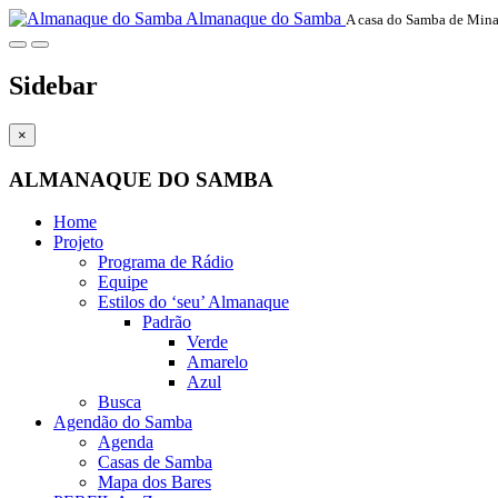
Almanaque do Samba
A casa do Samba de Mina
Sidebar
×
ALMANAQUE DO SAMBA
Home
Projeto
Programa de Rádio
Equipe
Estilos do ‘seu’ Almanaque
Padrão
Verde
Amarelo
Azul
Busca
Agendão do Samba
Agenda
Casas de Samba
Mapa dos Bares