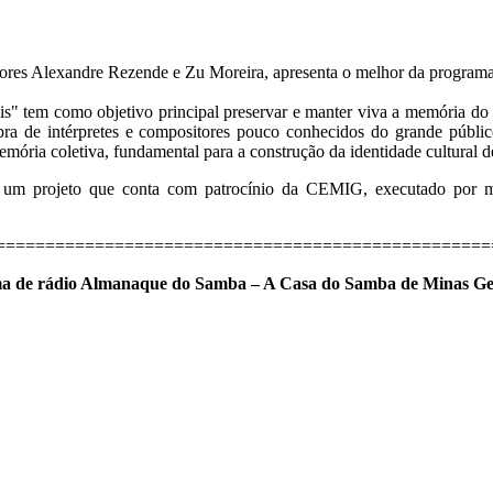
adores Alexandre Rezende e Zu Moreira, apresenta o melhor da progra
" tem como objetivo principal preservar e manter viva a memória do
ra de intérpretes e compositores pouco conhecidos do grande público 
emória coletiva, fundamental para a construção da identidade cultural 
 projeto que conta com patrocínio da CEMIG, executado por mei
=================================================
grama de rádio Almanaque do Samba – A Casa do Samba de Minas G